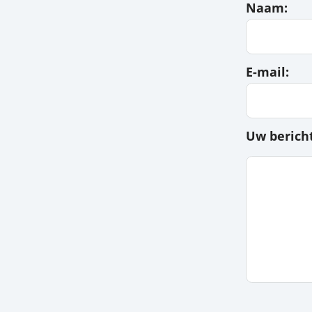
Naa
E-ma
Uw b