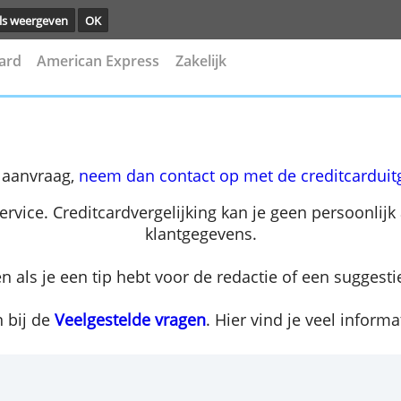
ng.
Details weergeven
OK
asterCard
American Express
Zakelijk
over je aanvraag,
neem dan contact op met de c
lantenservice. Creditcardvergelijking kan je gee
klantgegevens.
t sturen als je een tip hebt voor de redactie of
rst even bij de
Veelgestelde vragen
. Hier vind j