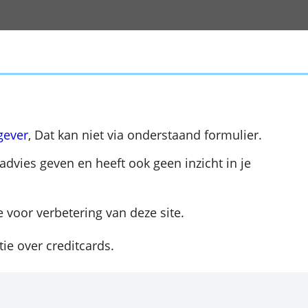
reditcarduitgever
, Dat kan niet via onderstaan
n persoonlijk advies geven en heeft ook geen inz
 een suggestie voor verbetering van deze site.
e veel informatie over creditcards.