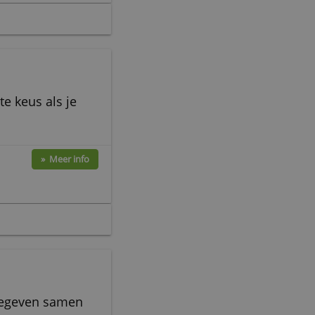
e
» Meer info
creditcard
ig hebt.
re
» Meer info
0