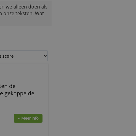
euzes. Dat kunnen we alleen doen als
 van invloed op onze teksten. Wat
itcards
t saldo van de gekoppelde