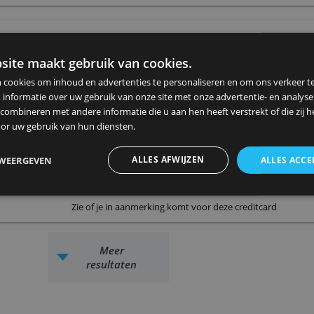
Allround Mastercard met enkele standaardextra’s, zoals een
extra lange aankoopverzekering 
jaarbijdrage
limiet
sco
€ 45,-
€ 5.000,-
8,0
Zie of je in aanmerking komt voor deze 
Mastercard Black
ze website maakt gebruik van cookies.
Meest luxe Mastercard van Nederland. Biedt persoonlijke
ebruiken cookies om inhoud en advertenties te personaliseren en
service, een doorlopende reisverz
elen ook informatie over uw gebruik van onze site met onze advert
viplounges op luchthavens.
 kunnen combineren met andere informatie die u aan hen heeft ver