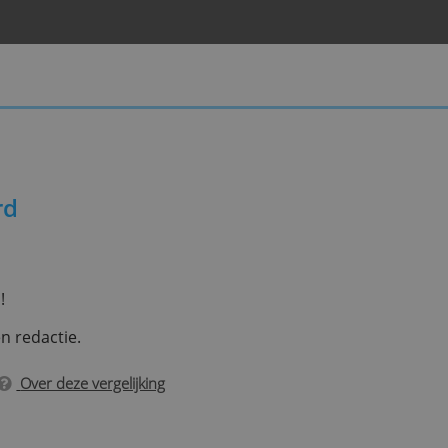
 Mastercard
es onze reviews!
 door onze eigen redactie.
Over deze vergelijking