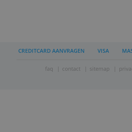
Dat geldt echter niet voor de Maste
Mastercard.
Bankonafhankelijke Mastercards zo
passen bij elke Nederlandse bankre
wilt wisselen, dan kun je zo'n cr
aan de nieuwe rekening koppelen.
Met een bankvrije Mastercard heb 
eigenlijk nauwelijks verschilt van V