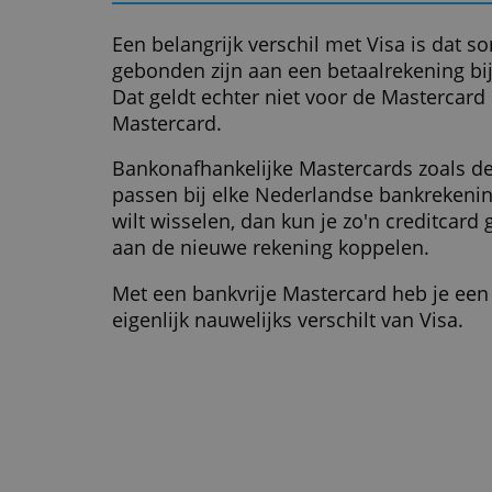
De Mastercard is een mondiaal be
acceptatieplekken. Dat zijn er iets
voldoende voor betaalzekerheid wa
Ook op internet kun je makkelijk t
bent goed beschermd tegen verkeer
aankopen zijn verzekerd, minimaal
In Nederland is Mastercard het 
creditcardtype. Er zijn naar schatt
omloop.
Wat is het verschil met Visa?
Een belangrijk verschil met Visa 
gebonden zijn aan een betaalreken