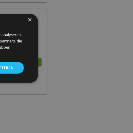
en een goedkope tweede card.
re
» Meer info
0
creditcard
×
 om ons verkeer te analyseren.
ekering en toegang tot
entie- en analysepartners, die
strekt of die zij hebben