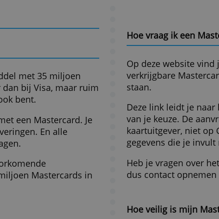
ameld door uw gebruik van hun diensten.
jaarbijdrage
limiet
sco
ALLES AFWIJZEN
DETAILS WEERGEVEN
€ 225,-
€ 5.000,-
7,0
Zie of je in aanmerking komt voor deze 
Meer
resultaten
Hoe vraag