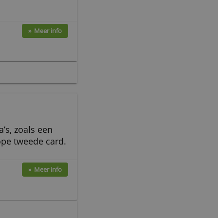
creditcard
re
» Meer info
0
creditcard