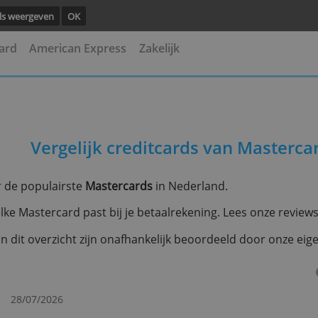
ng.
Details weergeven
OK
asterCard
American Express
Zakelijk
Vergelijk creditcards van
lijk hier de populairste
Mastercards
in Nederland.
p: niet elke Mastercard past bij je betaalrekening. Le
kaarten in dit overzicht zijn onafhankelijk beoordeeld