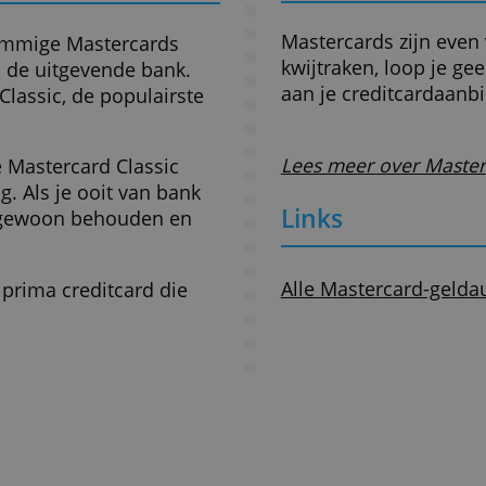
Op deze w
verkrijgb
taalmiddel met 35 miljoen
staan.
 minder dan bij Visa, maar ruim
ar je ook bent.
Deze link
van je ke
erecht met een Mastercard. Je
kaartuitge
de leveringen. En alle
gegevens d
 180 dagen.
Heb je vr
meest voorkomende
dus cont
ing 3,5 miljoen Mastercards in
Hoe veili
Mastercard
is dat sommige Mastercards
kwijtrake
ing bij de uitgevende bank.