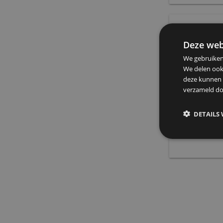
De
We g
We d
deze