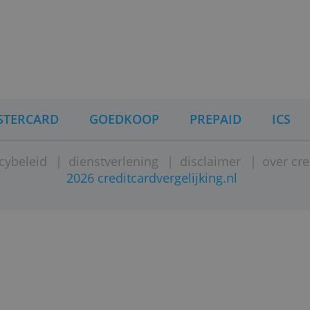
aan je cr
rcard Classic, de populairste
Lees meer
als de Mastercard Classic
kening. Als je ooit van bank
Links
editcard gewoon behouden en
Alle Mas
je een prima creditcard die
isa.