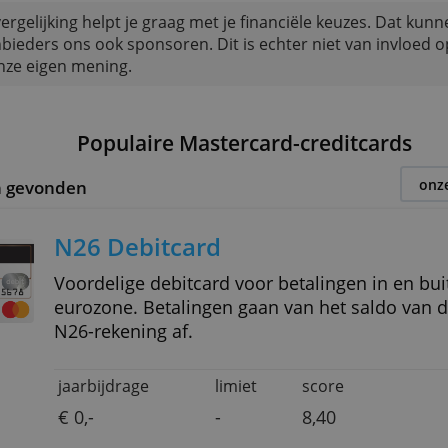
ermans
28/07/2026
itcardvergelijking helpt je graag met je financiële k
uctaanbieders ons ook sponsoren. Dit is echter niet
eest is onze eigen mening.
Populaire Mastercard-cred
oducten gevonden
N26 Debitcard
Voordelige debitcard voor betalingen in en buiten de
eurozone. Betalingen gaan van he
N26-rekening af.