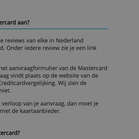
re
» Meer info
ALLES ACCEPTEREN
0
creditcard
 ik een Mastercard aan?