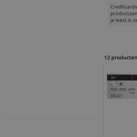
Ton H
Cred
prod
je l
12 pr