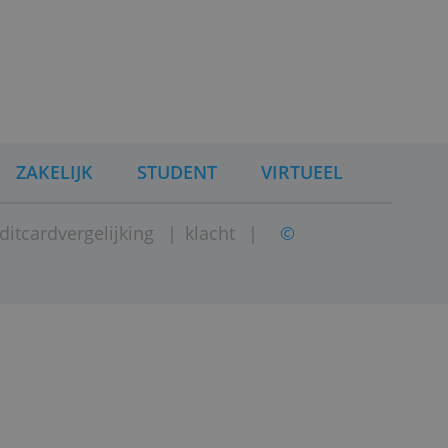
editcardaanbieder.
 over Mastercard.
tercard-geldautomaten