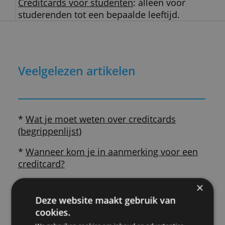
van creditcards. Pionier met de Visa
World Card.
Creditcards voor op reis
: de beste
keus voor een verblijf in het
buitenland.
Goedkope creditcards
: aanbevolen voor wi
creditcard maar af en toe wil gebruiken.
Zakelijke creditcards
: voor ondernemers d
zakelijke betalingen makkelijk willen verw
Goldcards
: bieden meer service en vaak o
interessante voordeeltjes.
Prepaid creditcards
: voor wie niet in aan
komt voor een reguliere creditcard vanwe
schulden. Ook handig voor een budget of ti