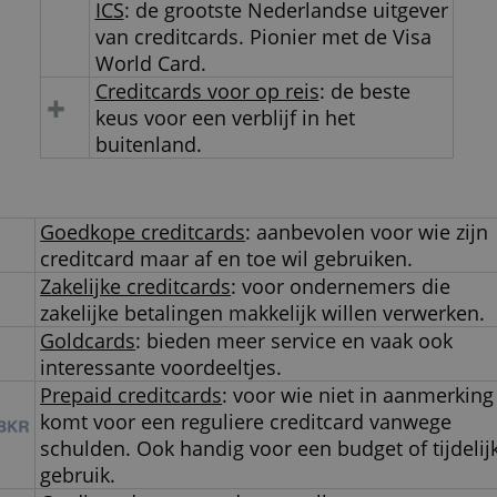
Creditcards vergelijken: per
rubriek
Visa
: wereldwijd de nummer 1 in
creditcards. Visa heeft het grootste
betaalnetwerk.
Mastercard
: volwaardig
creditcardnetwerk vergelijkbaar met
Visa.
American Express
: iets minder vaak
geaccepteerde creditcards. Hebben
wel veel extra mogelijkheden en gee
vastgestelde limiet.
ICS
: de grootste Nederlandse uitgev