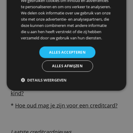
gebruik.
Creditcards voor studenten
: alleen voor
studerenden tot een bepaalde leeftijd.
Veelgelezen artikelen
*
Wat je moet weten over creditcards
(begrippenlijst)
*
Wanneer kom je in aanmerking voor een
creditcard?