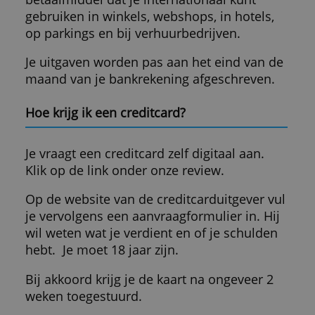
kind?
*
Hoe oud mag je zijn voor een creditcard
Laatste creditcardnieuws...
Veelgestelde vragen (FAQ)
Heb je een vraag over creditcards, kijk dan
eerst
hier
.
Alles over creditcards