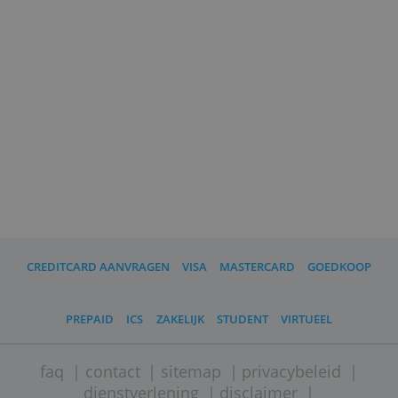
Een winkelier binnen de EU mag geen
toeslag vragen als je met Mastercard of Vi
wil betalen. Wel kunnen er extra kosten zij
voor contantgeldopnames en voor het
omrekenen van vreemde valuta.
Lees mee
Is een creditcard wel veilig?
Een creditcard is net zo veilig als een
bankpas. Onterechte afschrijvingen laat je
terugdraaien. Misbruik wordt vergoed als 
niet te lang wacht met melden.
Onze score