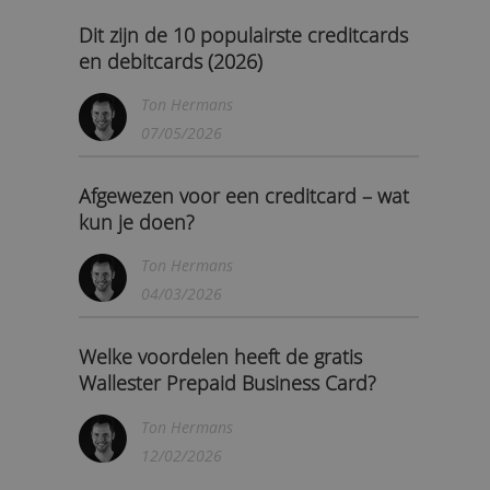
Over creditcards bestaat nog steeds de
misvatting dat ze duur zijn en je op kosten
kunnen jagen. Maar daar klopt niets van: het i
»
een handig betaalmiddel en geld lenen ...
Lees meer
Ton Hermans
19/06/2026
Dit zijn de 10 populairste creditcards
en debitcards (2026)
Ton Hermans
07/05/2026