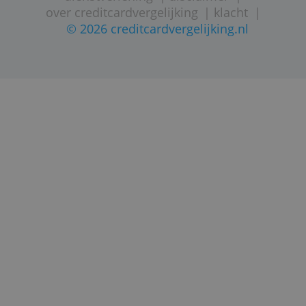
Alle creditcards op deze website zijn
onafhankelijk door onze
redactie beoordeeld op 4 punten:
prijs en
kosten
,
features
,
populariteit
en
relevantie
(voor een doorsneeconsument).
We tonen alleen het gemiddelde van deze
vier criteria als eindcijfer.
Lees ook
:
Vijf goede redenen om creditcards te
vergelijken
Hoe betaal ik met een creditcard?
Waar is een creditcard handig voor?