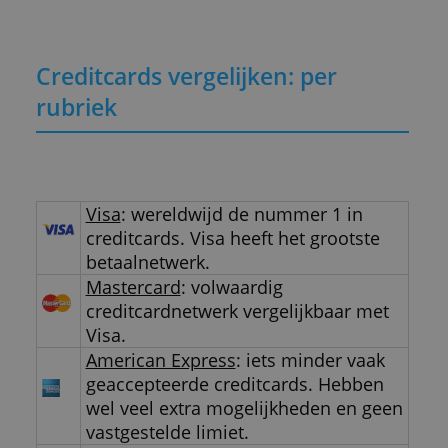
Afgewezen voor een creditcard – wat
kun je doen?
Ton Hermans
04/03/2026
Welke voordelen heeft de gratis
Wallester Prepaid Business Card?
Ton Hermans
12/02/2026