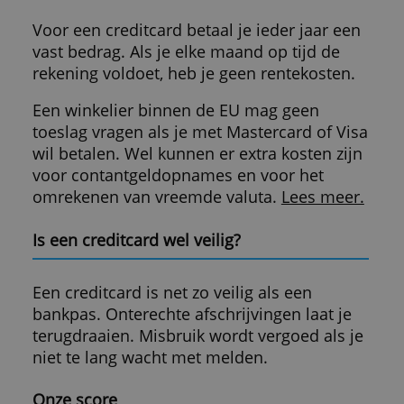
Je vraagt een creditcard zelf digitaal aan.
Klik op de link onder onze review.
Op de website van de creditcarduitgever v
je vervolgens een aanvraagformulier in. Hi
wil weten wat je verdient en of je schulde
hebt. Je moet 18 jaar zijn.
Bij akkoord krijg je de kaart na ongeveer 2
weken toegestuurd.
Waar moet ik op letten?
De meeste creditcards passen bij je
bestaande bankrekening. Wil je een
creditcard van een bekende bank, dan mo