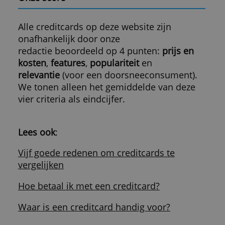
je een betaalrekening hebben bij die bank.
Kies ik Visa, Mastercard of American
Express?
Visa wordt wereldwijd net iets vaker
aanvaard dan Mastercard, maar er is amp
verschil. American Express kun je binnen
Nederland niet overal gebruiken.
Lees
meer
.
Wat kost een creditcard?
Voor een creditcard betaal je ieder jaar ee
vast bedrag. Als je elke maand op tijd de
rekening voldoet, heb je geen rentekosten.