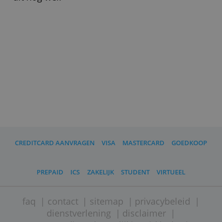
American Express wordt beperkt
aanvaard, vooral in Nederland.
Daarnaast is het jaarlijks bedrag dat je
moet betalen voor de kaart relatief
hoog. Gespreid betalen van de rekening
is niet mogelijk.
Wat moet ik verder weten?
* Vanaf 1 juli 2026 is het niet meer
mogelijk om binnen Nederland contant
geld op te nemen met een particuliere
Amex-creditcard. In het buitenland kan
dit nog wel.