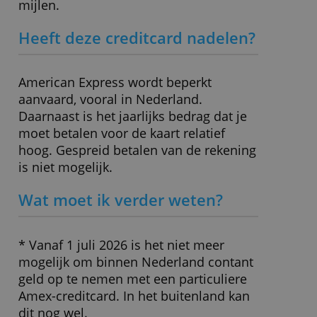
drie termijnen kunnen worden betaald,
zonder extra kosten. Ook zeer praktisch
is dat er geen vaste bestedingslimiet zit
op deze creditcard en dat je niet
gebonden bent aan een bank.
Hoe gaat het mijlen sparen?
Je spaart miles per bestede euro. Geef
je in de supermarkt 100 euro uit met je
creditcard, dan spaar je 80 mijlen.
Spendeer je die 100 euro bij KLM, Air
France of Hertz, dan verdien je 100
mijlen.
Heeft deze creditcard nadelen?