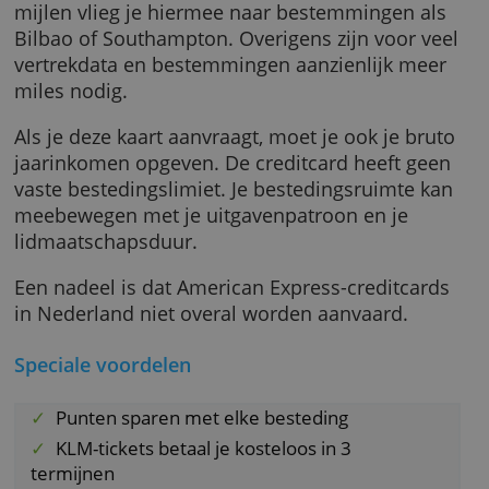
vlucht boekt bij de KLM of Air France, of een
auto huurt bij Hertz.
De gespaarde miles zijn ook in te wisselen v
tickets bij Transavia.com. Vanaf rond de 6.00
mijlen vlieg je hiermee naar bestemmingen a
Bilbao of Southampton. Overigens zijn voor 
vertrekdata en bestemmingen aanzienlijk me
miles nodig.
Als je deze kaart aanvraagt, moet je ook je br
jaarinkomen opgeven. De creditcard heeft g
vaste bestedingslimiet. Je bestedingsruimte 
meebewegen met je uitgavenpatroon en je
lidmaatschapsduur.
Een nadeel is dat American Express-creditca
in Nederland niet overal worden aanvaard.