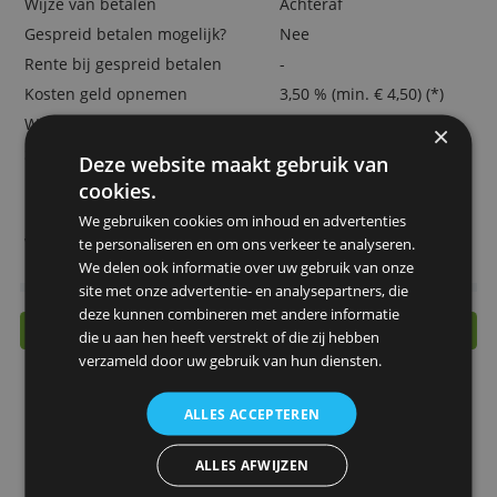
> Vraag de Flying Blue Silver Card hier 
Belangrijkste kenmerken
Prijs per jaar
€ 75,-
Extra kaart
€ 0,-
Bestedingslimiet
-
Wijze van betalen
Achteraf
Gespreid betalen mogelijk?
Nee
Rente bij gespreid betalen
-
Kosten geld opnemen
3,50 % (min. € 4,50) (*
Wisselkoersopslag
2,50 %
Spaarrente
0,00 %
Deze website maakt gebruik van
Uitgever
American Express
cookies.