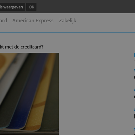
ng.
Details weergeven
OK
asterCard
American Express
Zakelijk
den maakt met de creditcard?