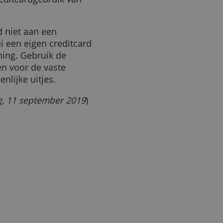
ALLES AFWIJZEN
DETAILS WEERGEVEN
je in voor elkaars uitgaven.
vrij gebruiken, zonder dat er
orden gevraagd aan de
nsprakelijk voor eventuele
oor creditcardgebruik van
editcard niet aan een
allebei een eigen creditcard
e rekening. Gebruik de
n alleen voor de vaste
ezamenlijke uitjes.
elijking, 11 september 2019
)