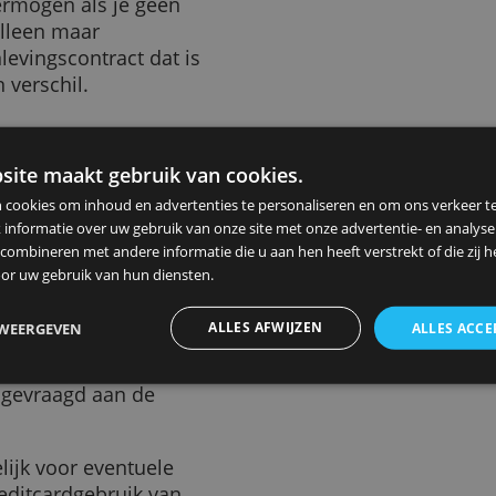
aamde
huwelijksvoorwaarden
 gemeentehuis geregeld dat
 blijven.
lijk vermogen als je geen
ent en alleen maar
samenlevingscontract dat is
t geen verschil.
ze website maakt gebruik van cookies.
nnen een huwelijk onder
ebruiken cookies om inhoud en advertenties te personaliseren en
en met een negatief
elen ook informatie over uw gebruik van onze site met onze advert
t kan gebeuren als de
 kunnen combineren met andere informatie die u aan hen heeft ver
ezamenlijke rekening van
ameld door uw gebruik van hun diensten.