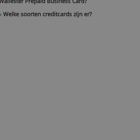
»
Welke voordelen heeft de gratis
Wallester Prepaid Business Card?
»
Welke soorten creditcards zijn er