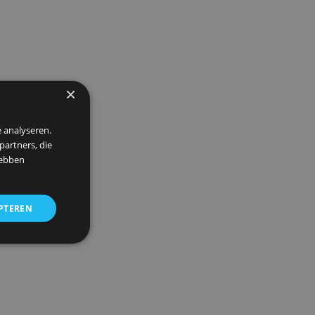
×
 om ons verkeer te analyseren.
entie- en analysepartners, die
strekt of die zij hebben