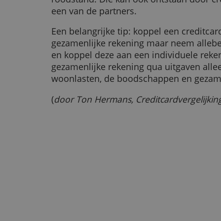
Met een gezamenlijke rekening sta 
Beide partners mogen de rekening 
voortdurend toestemming moet w
ander.
Voor de bank zijn jullie beiden aa
roodstand. Die kan ook ontstaan d
een van de partners.
Een belangrijke tip: koppel een cr
gezamenlijke rekening maar neem 
en koppel deze aan een individuel
gezamenlijke rekening qua uitgave
woonlasten, de boodschappen en g
(
door Ton Hermans, Creditcardverg