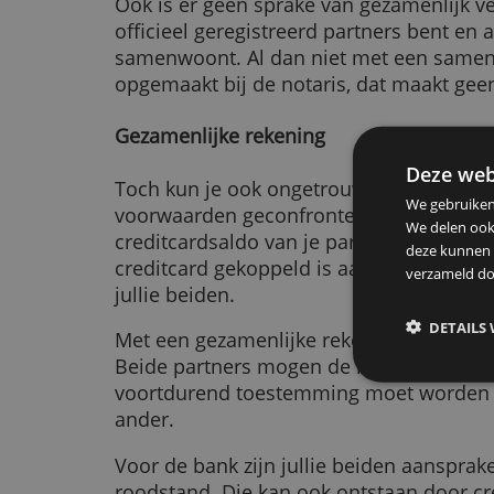
Dit geldt niet als je onder zogen
bent getrouwd. Je hebt dan in het
jullie vermogens gescheiden zullen
Ook is er geen sprake van gezamen
officieel geregistreerd partners b
samenwoont. Al dan niet met een 
opgemaakt bij de notaris, dat maak
Gezamenlijke rekening
De
Toch kun je ook ongetrouwd of bi
We g
voorwaarden geconfronteerd word
We d
creditcardsaldo van je partner. Di
deze
creditcard gekoppeld is aan een g
verz
jullie beiden.