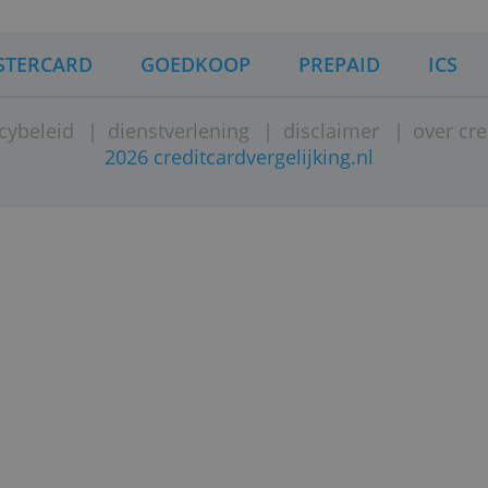
MASTERCARD
GOEDKOOP
PREPAI
|
privacybeleid
|
dienstverlening
|
disclaime
2026 creditcardvergelijking.n