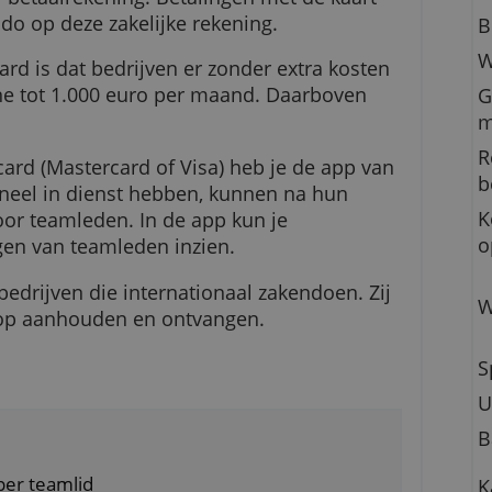
iness Card is een debitcard die is gekoppeld a
siness-betaalrekening. Betalingen met de kaar
et saldo op deze zakelijke rekening.
nesscard is dat bedrijven er zonder extra kost
urozone tot 1.000 euro per maand. Daarboven
ag.
inesscard (Mastercard of Visa) heb je de app 
 personeel in dienst hebben, kunnen na hun
gen voor teamleden. In de app kun je
estedingen van teamleden inzien.
t voor bedrijven die internationaal zakendoen. Z
oorten op aanhouden en ontvangen.