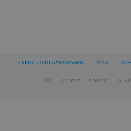
Wat mo
Revolut 
saldo op
euro bes