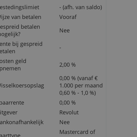
Prijs per jaar
€ 120,-
an
Extra kaart
-
t
Bestedingslimiet
- (afh. van 
Wijze van betalen
Vooraf
en
Gespreid betalen
Nee
mogelijk?
Rente bij gespreid
van
-
betalen
Kosten geld
2,00 %
opnemen
0,00 % (van
ij
Wisselkoersopslag
1.000 per
0,60 % - 1,
Spaarrente
0,00 %