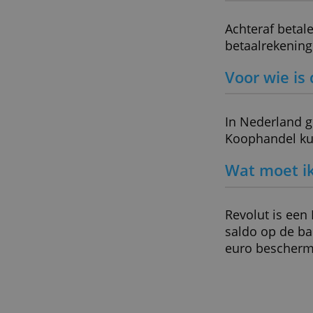
We d
deze
verz
Heeft 
Achteraf
betaalre
Voor w
In Neder
Koophan