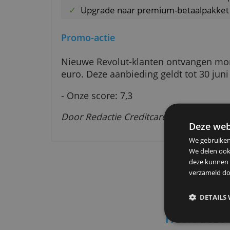
Lage kosten
Inclusief zakelijke rekening
Maximaal 200 extra virtuele k
Upgrade naar premium-betaal
Promo-actie
Nieuwe Revolut-klanten ontvan
euro. Deze aanbieding geldt tot 
- Onze score: 7,3
Door Redactie Creditcardvergelijk
De
We g