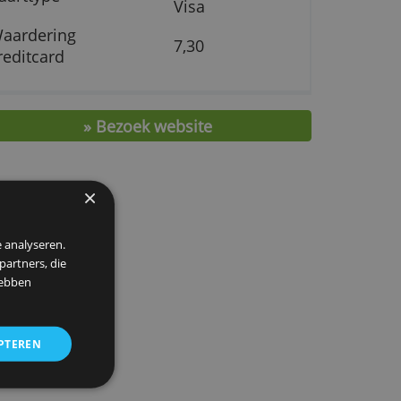
Uitgever
Revolut
Bankonafhankelijk
Nee
Mastercard
Kaarttype
Visa
Waardering
7,30
creditcard
» Bezoek website
×
 om ons verkeer te analyseren.