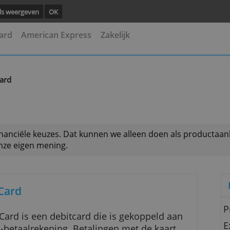
ng.
Details weergeven
OK
asterCard
American Express
Zakelijk
siness Card
 met je financiële keuzes. Dat kunnen we alleen doen 
est is onze eigen mening.
iness Card