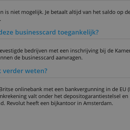
elen ook informatie over uw gebruik van onze site met onze advert
 kunnen combineren met andere informatie die u aan hen heeft ver
> Vraag de Revolut Business Card aan en 
ameld door uw gebruik van hun diensten.
ALLES AFWIJZEN
DETAILS WEERGEVEN
deze businesscard een belangrijk na
 betalen is niet mogelijk. Je betaalt altijd van h
kening.
ie is deze businesscard toegankelijk?
land gevestigde bedrijven met een inschrijving
del kunnen de businesscard aanvragen.