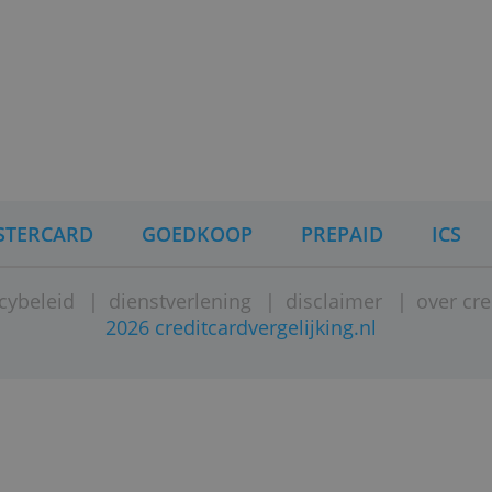
et ik verder weten?
is een Britse onlinebank met een bankvergunni
 de bankrekening valt onder het depositogaranti
chermd. Revolut heeft een bijkantoor in Amst