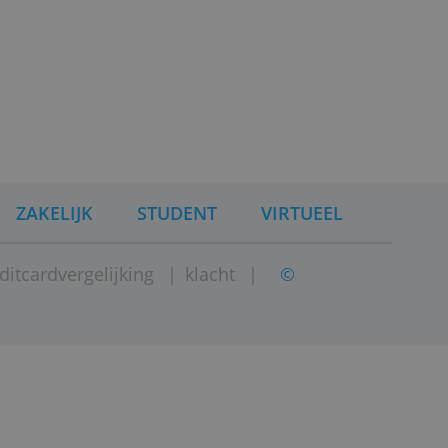
ng in de EU (Litouwen). Het
estelsel en is tot 100.000
erdam.