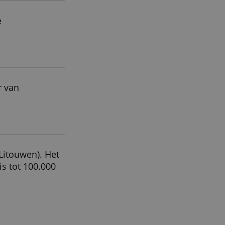
entie- en analysepartners, die
strekt of die zij hebben
verdien de bonus
ALLES ACCEPTEREN
deel?
et saldo op de
 bij de Kamer van