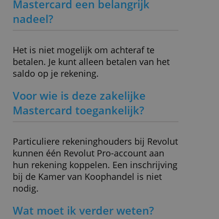
Spaarrente
0,00 %
DETAILS WEERGEVEN
Uitgever
Revolut
Bankonafhankelijk
Nee
Kaarttype
Mastercard
Waardering creditcard
8,70
» Bezoek website
Heeft deze zakelijke
Mastercard een belangrijk
nadeel?