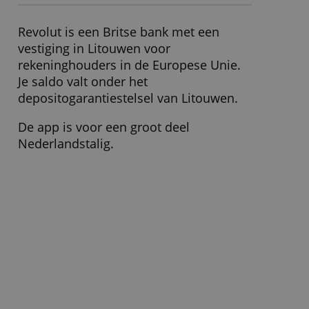
Het is niet mogelijk om achteraf te
betalen. Je kunt alleen betalen van het
saldo op je rekening.
Voor wie is deze zakelijke
Mastercard toegankelijk?
Particuliere rekeninghouders bij Revolut
kunnen één Revolut Pro-account aan
hun rekening koppelen. Een inschrijving
bij de Kamer van Koophandel is niet
nodig.
Wat moet ik verder weten?