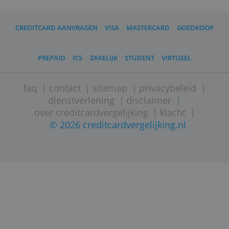
Revolut is een Britse bank met een
vestiging in Litouwen voor
rekeninghouders in de Europese Unie.
Je saldo valt onder het
depositogarantiestelsel van Litouwen.
De app is voor een groot deel
Nederlandstalig.