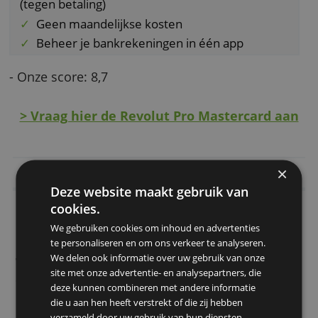
koersopslag. Boven deze drempel betaal je 1
procent extra.
Speciale voordelen
0,4 tot 1 procent cashback over
kaartbetalingen
Geschikt voor vreemde valuta
Verschillende betaalmethoden voor klanten
(tegen betaling)
Geen maandelijkse kosten
Beheer je bankrekeningen in één app
- Onze score: 8,7
> Vraag hier de Revolut Pro Mastercard 