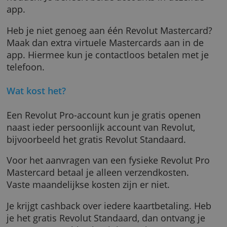
Met de debit-Mastercard die hoort bij Revolu
Pro betaal je van het saldo op je Revolut Pro-
account. Zo kun je freelance inkomsten en d
hieraan gerelateerde uitgaven gescheiden
houden. Je beheert beide accounts in dezelf
app.
Heb je niet genoeg aan één Revolut Masterca
Maak dan extra virtuele Mastercards aan in d
app. Hiermee kun je contactloos betalen met
telefoon.
Wat kost het?
Een Revolut Pro-account kun je gratis opene
naast ieder persoonlijk account van Revolut,
bijvoorbeeld het gratis Revolut Standaard.