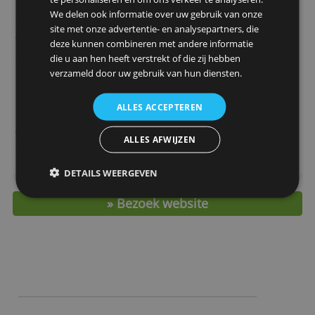
Prijs per jaar
€ 154,-
Extra kaart
€ 154,-
Bestedingslimiet
- (op aanvraag)
Wijze van betalen
Achteraf
Gespreid betalen
Deze website maakt gebruik van
Nee
mogelijk?
cookies.
Rente bij gespreid
-
We gebruiken cookies om inhoud en advertenties
betalen
te personaliseren en om ons verkeer te analyseren.
Kosten geld
4 % (min. € 4,50), bij positief sal
We delen ook informatie over uw gebruik van onze
opnemen
% (max. € 1,50)
site met onze advertentie- en analysepartners, die
Wisselkoersopslag
2,50 %
deze kunnen combineren met andere informatie
die u aan hen heeft verstrekt of die zij hebben
Spaarrente
0,00 %
verzameld door uw gebruik van hun diensten.
Uitgever
ICS
Bankonafhankelijk
Ja
ALLES ACCEPTEREN
Kaarttype
Visa