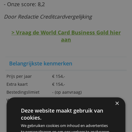
Verzekering tegen misbruik door
medewerkers
Aankopen 365 dagen beschermd
Vraag zelf transacties terug waar je het niet
mee eens bent
- Onze score: 8,2
Door Redactie Creditcardvergelijking
> Vraag de World Card Business Gold hi
aan
Belangrijkste kenmerken