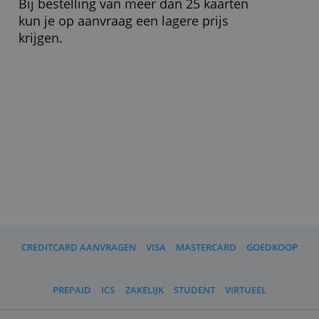
Nederland gevestigde ondernemers,
ook voor starters die nog geen twee
jaar staan ingeschreven bij de Kamer
van Koophandel. Ze hoeven geen
jaarcijfers te laten zien. Er geldt dan een
aangepaste kaartlimiet van 500 euro.
Wat moet ik verder weten?
De maandelijkse rekening moet je
binnen 21 dagen voldoen. Flexibel
betalen is niet mogelijk.
Bij bestelling van meer dan 25 kaarten
kun je op aanvraag een lagere prijs
krijgen.