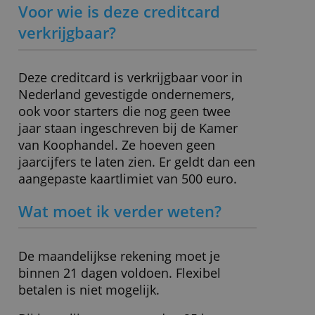
Waardering
ALLES AFWIJZEN
8,20
creditcard
DETAILS WEERGEVEN
» Bezoek website
Voor wie is deze creditcard
verkrijgbaar?
Deze creditcard is verkrijgbaar voor in