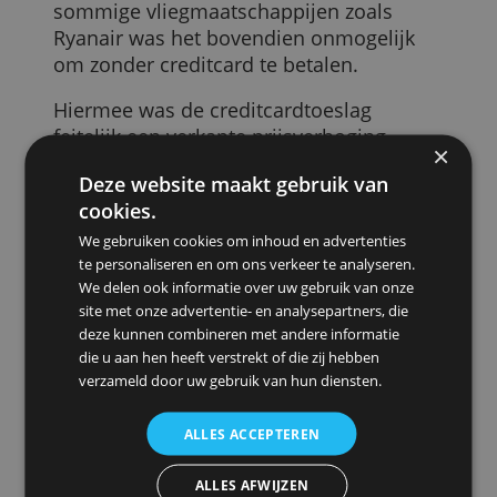
verkoopprijs zijn.
Dit zijn Europese regels die gelden
voor elk product. In het verleden hielden
bedrijven zich hier niet altijd aan.
Bijvoorbeeld in de reisbranche, waar zo'
toeslag flink kon oplopen, tot wel 10%. Bi
sommige vliegmaatschappijen zoals
Ryanair was het bovendien onmogelijk
om zonder creditcard te betalen.
Hiermee was de creditcardtoeslag
feitelijk een verkapte prijsverhoging.
Tegen dergelijke praktijken zijn er nu dus
Deze website maakt gebruik van
Europese regels.
cookies.
Verbod op creditcardtoeslag
We gebruiken cookies om inhoud en advertenties