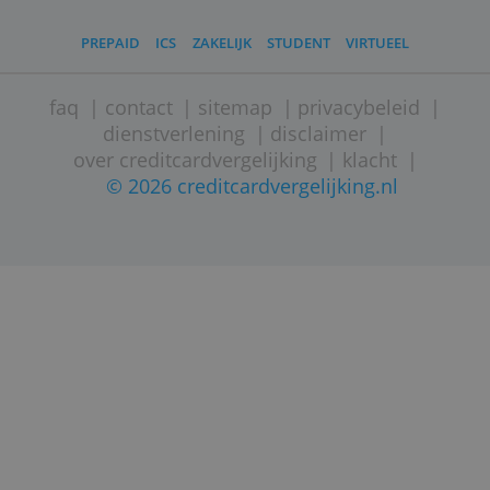
CREDITCARD AANVRAGEN
VISA
MASTERCARD
GOEDK
PREPAID
ICS
ZAKELIJK
STUDENT
VIRTUEEL