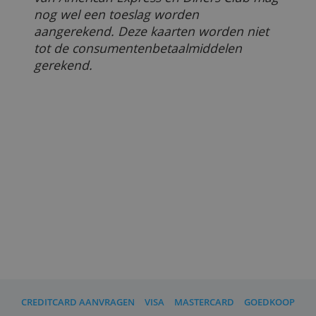
invoering van het verbod uit te stellen tot
voorjaar 2018.
Update februari 2019: met de invoering
van de PSD2-richtlijn is de
creditcardtoeslag ook in Nederland vanaf
nu niet meer toegestaan. Mits de
consument een normale Visa Card of
Mastercard gebruikt.
Voor zakelijke creditcards en voor kaarten
van American Express en Diners Club ma
nog wel een toeslag worden
aangerekend. Deze kaarten worden niet
tot de consumentenbetaalmiddelen
gerekend.