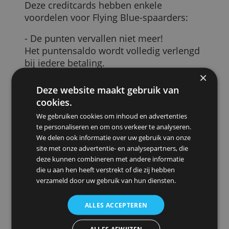
Voordelen Flying Blue-creditcards
American Express geeft een aantal
specifieke Flying Blue-creditcards
uit.
Deze creditcards hebben enkele
voordelen voor Flying Blue-spaarders:
- De punten vervallen niet meer!
Het puntensaldo wordt volledig verlengd
bij iedere betaling.
- Daarnaast geldt er een lager aantal
vluchten dat je nodig hebt voor een
Deze website maakt gebruik van
hoger deelnemersniveau.
cookies.
- Het is mogelijk om punten te doneren
We gebruiken cookies om inhoud en advertenties
aan een andere kaarthouder.
te personaliseren en om ons verkeer te analyseren.
We delen ook informatie over uw gebruik van onze
Ook airmiles bij andere American Express-