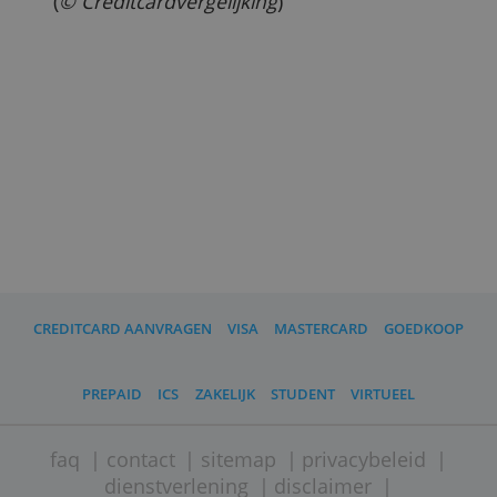
bankrekening. Het werkt alleen als de
ontvanger internet heeft en een
dergelijke dienst kan gebruiken.
Geld overmaken in euro's naar een
privérekening in de eurozone is gratis
met Paypal. Betalingen buiten de
eurozone kosten 2 tot 5 euro.
(
© Creditcardvergelijking
)