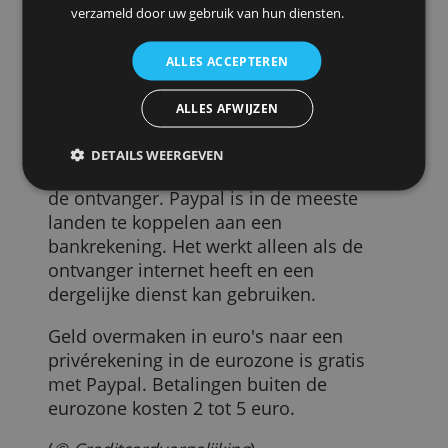
overschrijven naar een andere
cookies.
bankrekening 1,90 euro in rekening. Moe
We gebruiken cookies om inhoud en advertenties
de ontvanger het geld contant kunnen
te personaliseren en om ons verkeer te analyseren.
ophalen, dan zijn de kosten 20 euro. Skril
We delen ook informatie over uw gebruik van onze
is gratis voor internationale
site met onze advertentie- en analysepartners, die
overschrijvingen, maar kost 2% van de
deze kunnen combineren met andere informatie
transactie bij een overschrijving in eigen
die u aan hen heeft verstrekt of die zij hebben
land. Vergelijk de kosten dus goed.
verzameld door uw gebruik van hun diensten.
- Gebruik een internetportemonnee.
ALLES ACCEPTEREN
Het bekendste voorbeeld is
Paypal
. Zowe
ALLES AFWIJZEN
jijzelf als de ontvanger
moet gebruikmaken van deze dienst. De
DETAILS WEERGEVEN
betaling gebeurt via het e-mailadres van
de ontvanger. Paypal is in de meeste
landen te koppelen aan een