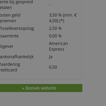
Gespreid betalen
Nee
an
mogelijk?
,
Rente bij gespreid
-
betalen
Kosten geld
3,50 % (m
opnemen
4,50) (*)
Wisselkoersopslag
2,50 %
e
Spaarrente
0,00 %
American
Uitgever
Express
Bankonafhankelijk
Ja
Waardering
6,50
creditcard