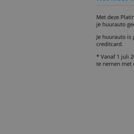
Wat mo
Met deze
je huura
Je huura
creditca
* Vanaf 
te nemen