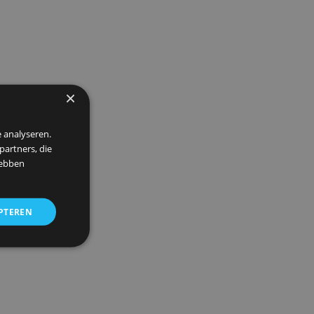
e
» Bezoek website
×
 om ons verkeer te analyseren.
entie- en analysepartners, die
strekt of die zij hebben