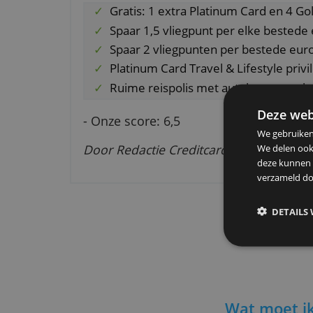
bestedingsruimte hangt ook af van
bezit hebt.
Speciale voordelen
Gratis: 1 extra Platinum Card 
Spaar 1,5 vliegpunt per elke 
Spaar 2 vliegpunten per bested
Platinum Card Travel & Lifestyl
Ruime reispolis met autohuur
De
- Onze score: 6,5
We g
Door Redactie Creditcardvergelijk
We d
deze
verz