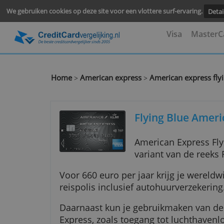
We gebruiken cookies op deze site voor een vlottere surf-ervari
Visa
M
Home
American express
American expr
>
>
Flying Blue
American Expre
variant van de
Voor 660 euro per jaar krijg je 
reispolis inclusief autohuurverz