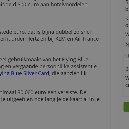
an de Travel & Lifestyle privileges van Americ
thavenlounges, snelle grenspassage met Privium
en gemiddeld 500 euro aan hotelvoordelen.
per bestede euro, dat is bijna dubbel zo snel
ij autoverhuurder Hertz en bij KLM en Air Franc
als je veel gebruikmaakt van het Flying Blue-
ekering en vergaande persoonlijke assistentie
is de
Flying Blue Silver Card
, die aanzienlijk
van minimaal 30.000 euro een vereiste. De