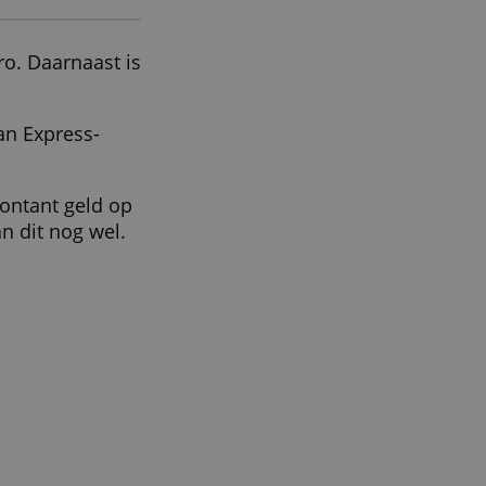
ALLES ACCEPTEREN
d hier aan
er bestede euro. Daarnaast is
met je American Express-
n Nederland contant geld op
buitenland kan dit nog wel.