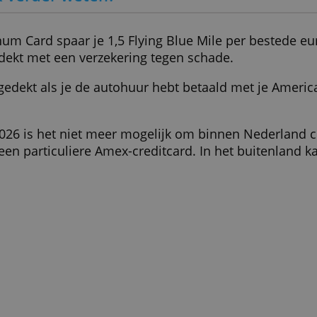
ALLES AFWIJZEN
DETAILS WEERGEVEN
> Vraag de Flying Blue Platinum Car
et ik verder weten?
 Platinum Card spaar je 1,5 Flying Blue Mile p
uto gedekt met een verzekering tegen schade.
uto is gedekt als je de autohuur hebt betaald 
rd.
1 juli 2026 is het niet meer mogelijk om binne
 met een particuliere Amex-creditcard. In het 