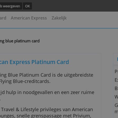
ng.
Details weergeven
OK
asterCard
American Express
Zakelijk
ess flying blue platinum card
 American Express Platinum Card
ss Flying Blue Platinum Card is de uitgebreids
 reeks Flying Blue-creditcards.
wereldwijd hulp in noodgevallen en een zeer ru
ekering.