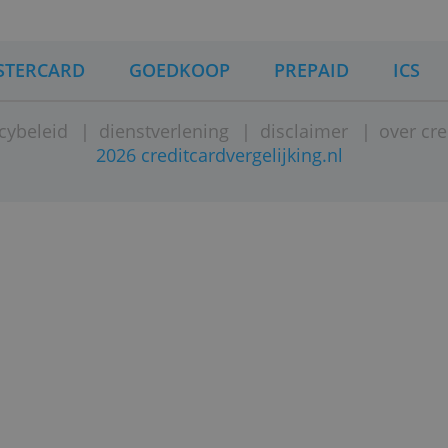
MASTERCARD
GOEDKOOP
PREPAI
|
privacybeleid
|
dienstverlening
|
disclaime
2026 creditcardvergelijking.n