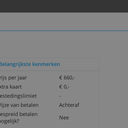
Belangrijkste kenmerken
Prijs per jaar
€ 660,-
te
Extra kaart
€ 0,-
Bestedingslimiet
-
ime
Wijze van betalen
Achteraf