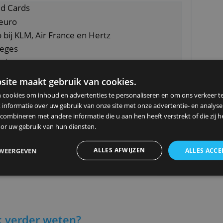
 wat je uitgeeft en hoe lang je de kaart al in j
en 4 Gold Cards
bestede euro
e euro bij KLM, Air France en Hertz
e privileges
verzekering
ze website maakt gebruik van cookies.
ebruiken cookies om inhoud en advertenties te personaliseren en
ing
elen ook informatie over uw gebruik van onze site met onze advert
 kunnen combineren met andere informatie die u aan hen heeft ver
ameld door uw gebruik van hun diensten.