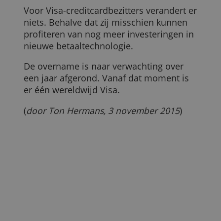
ALLES AFWIJZEN
Visa Europe, gevestigd in Engeland, heeft
op dit moment ruim 500 miljoen
DETAILS WEERGEVEN
creditcards in omloop. In Nederland zijn
dat er 2,25 miljoen, tegenover 3,5 miljoe
Mastercards. De andere grote concurren
van Visa is in ons land een veel kleinere
speler. American Express heeft hier
139.000 betaalkaarten.
Voor Visa-creditcardbezitters verandert e
niets. Behalve dat zij misschien kunnen
profiteren van nog meer investeringen in
nieuwe betaaltechnologie.
De overname is naar verwachting over
een jaar afgerond. Vanaf dat moment is