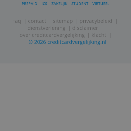
CREDITCARD AANVRAGEN
VISA
MASTERCARD
GOEDK
PREPAID
ICS
ZAKELIJK
STUDENT
VIRTUEEL
faq
|
contact
|
sitemap
|
privacybeleid
dienstverlening
|
disclaimer
|
over creditcardvergelijking
|
klacht
|