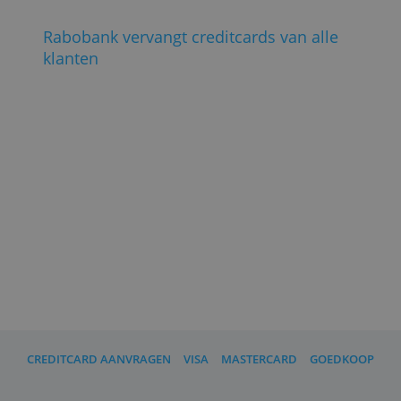
19 november 2020; Foto: Rabobank
)
Update december 2020
: Ook alle
creditcards van American Express zijn
uitgerust met Apple Pay.
Lees ook:
Rabobank vervangt creditcards van alle
klanten