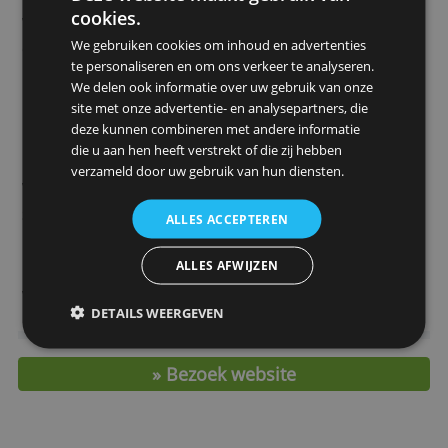
> Vraag de ANWB Visa Silver Card hier 
Belangrijkste kenmerken
(per 1 januari 2026)
Prijs per jaar
€ 39,95
Extra kaart
€ 19,95
Deze website maakt gebruik van
Bestedingslimiet
€ 3.750,- (maximaal)
cookies.
Wijze van betalen
Achteraf
We gebruiken cookies om inhoud en advertenties
Gespreid betalen
Nee
te personaliseren en om ons verkeer te analyseren.
mogelijk?
We delen ook informatie over uw gebruik van onze
Rente bij gespreid
-
site met onze advertentie- en analysepartners, die
betalen
deze kunnen combineren met andere informatie
4 % (bij positief saldo 1 % t
die u aan hen heeft verstrekt of die zij hebben
Kosten geld opnemen
1,50)
verzameld door uw gebruik van hun diensten.