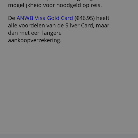
Om een ANWB-creditcard te kunnen
aanschaffen en gebruiken, moet je lid
zijn van de ANWB à €17,75 per jaar. Ook
moet je netto maandinkomen minimaal
€1.500 bedragen.
Je moet in Nederland wonen en een
persoonlijke bankrekening met
Nederlands IBAN-nummer hebben.
De goedkoopste variant is de
ANWB
Visa Card
(€29,95). Deze heeft een
kortere aankoopverzekering en geen
mogelijkheid voor noodgeld op reis.
De
ANWB Visa Gold Card
(€46,95) heeft