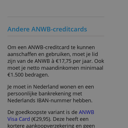
Wisselkoersopslag
2,00 %
Spaarrente
1,25 % (vanaf € 500,- saldo)
ALLES ACCEPTEREN
Uitgever
ICS/ANWB
ALLES AFWIJZEN
Bankonafhankelijk
Ja
Waardering creditcard
7,40
DETAILS WEERGEVEN
» Bezoek website
Andere ANWB-creditcards