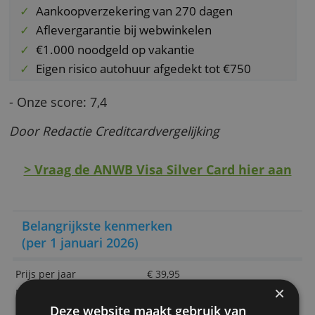
van dag tot dag online te volgen op Mijn Car
Online en in de ANWB Creditcard App. Je kun
ook geld storten op de creditcard.
Speciale voordelen
Wereldwijd geaccepteerd
Aankoopverzekering van 270 dagen
Aflevergarantie bij webwinkelen
€1.000 noodgeld op vakantie
Eigen risico autohuur afgedekt tot €750
- Onze score: 7,4
Door Redactie Creditcardvergelijking