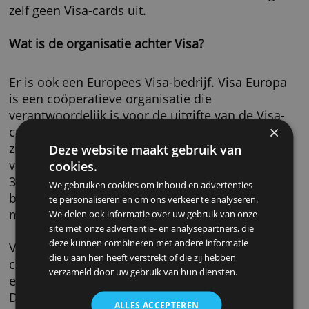
duizenden banken wereldwijd. De taak van Vi
verzorging van een dekkend netwerk voor Vis
kaarthouders. Visa zorgt ervoor dat er zo veel
mogelijk winkeliers zijn die de Visa-card
accepteren.
Visa biedt dus de betaalinfrastructuur, maar 
zelf geen Visa-cards uit.
Wat is de organisatie achter Visa?
Er is ook een Europees Visa-bedrijf. Visa Eur
is een coöperatieve organisatie die
verantwoordelijk is voor de uitgifte van de Vi
creditcards in Europa. De leden van Visa Eur
zijn de banken die de Visa-card uitgeven in d
Deze website maakt gebruik van