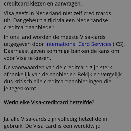
er de deur niet voor uit. Je kunt via het
Visa-c
overzicht op deze vergelijkingssite
een Visa-
creditcard kiezen en aanvragen.
Visa geeft in Nederland niet zelf creditcards
uit. Dat gebeurt altijd via een Nederlandse
creditcardaanbieder.
In ons land worden de meeste Visa-cards
uitgegeven door
International Card Services
(
Daarnaast geven sommige banken de kans 
voor Visa te kiezen.
De voorwaarden van de creditcard zijn sterk
afhankelijk van de aanbieder. Bekijk en vergel
dus kritisch alle creditcardaanbiedingen die
je tegenkomt.