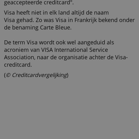
De Visa-creditcard is gelanceerd in 1976. De 
card komt voort uit de eerder uitgegeven
BankAmericard van de Bank of America.
Het woord Visa is verzonnen door de opricht
van het bedrijf, Dee Hock. Hij dacht dat het 
makkelijk herkend zou worden in verschillen
talen in zoveel landen. Hij zag hier direct al h
belang van universele acceptatie. Dit is van 
af aan altijd het belangrijke handelsmerk van
Visa geweest: "wereldwijd de meest
geaccepteerde creditcard".
Visa heeft niet in elk land altijd de naam
Visa gehad. Zo was Visa in Frankrijk bekend 
de benaming Carte Bleue.