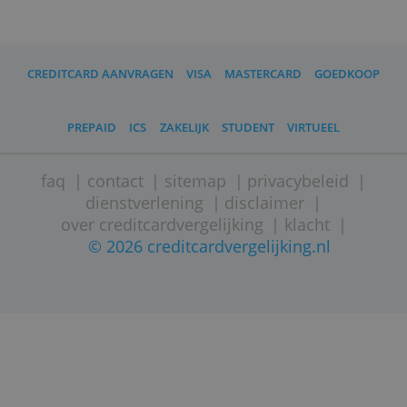
(
© Creditcardvergelijking
,
bron:
Payworksmobile.com
)