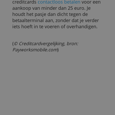
Er wordt helemaal niets gevraagd
Kortom, het hangt per kaart en per
situatie af hoe je transacties doet. Het is
zelfs mogelijk om zonder enige verificati
te betalen. Dat is echter in uitzonderlijke
gevallen en bij lage bedragen. In dat
geval vraagt de winkelier dus noch om
je handtekening, noch om je pincode. Hij
noteert alleen het creditcardnummer.
Ook kun je met de meeste nieuwe
creditcards
contactloos betalen
voor een
aankoop van minder dan 25 euro. Je
houdt het pasje dan dicht tegen de
betaalterminal aan, zonder dat je verder
iets hoeft in te voeren of overhandigen.