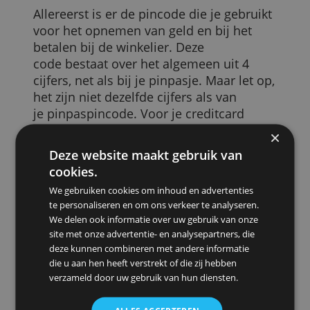
pincode als je een kaart hebt met een
chip. Voor pinpassen is dat sowieso het
geval, het gebruik hiervan is in Nederlan
allang ingeburgerd. Maar voor
creditcards bestaan eigenlijk twee
soorten codes.
Allereerst is er de pincode die je gebruikt
voor het opnemen van geld en bij het
betalen bij de winkelier. Deze
code bestaat over het algemeen uit 4
cijfers, net als bij je pinpasje. Maar let op
het zijn niet dezelfde cijfers als van
je pinpaspincode. Voor je creditcard
ontvang je een aparte code van de bank
of uitgever.
Deze website maakt gebruik van