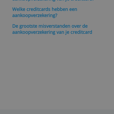
De volledige score van alle 10 creditcard
en de uitleg over de test lees je in
dit
onderzoeksverslag
.
(
door Ton Hermans, Creditcardvergelijking
3 december 2020
)
Lees ook:
Welke creditcard heeft de beste
aankoopverzekering?
Wat valt er niet onder de
aankoopverzekering van je creditcard?