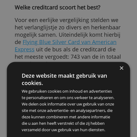
Hierdoor kunnen artikelen die minder
dan 25 of 50 euro kosten buiten de boot
vallen. Ook moet je altijd eerst checken
of je geen andere regeling kunt
aanspreken, zoals je inboedelverzekering
of de garantie op het product zelf. (Meer
hierover lees je in ons artikel
Wat valt er
niet onder de aankoopverzekering van je
creditcard?
)
Welke creditcard scoort het best?
Voor een eerlijke vergelijking stelden we
het verlanglijstje zo divers en herkenbaar
mogelijk samen. Uiteindelijk komt hierbij
de
Flying Blue Silver Card van American
Express
uit de bus als de creditcard die