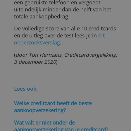
voor deze kaart geen eigen risico rekent,
terwijl dat bij ICS altijd 25 euro is. Ook
vergoedt American Express meer voor
nieuwe smartphones dan andere
creditcarduitgevers.
Maar de creditcards van ICS hebben dan
weer als voordeel dat de garantieperiode
meestal een halfjaar is, waar die bij
American Express maar 90 dagen telt.
Op de laatste plaats in de test eindigt de
creditcard van ING. Die kent een eigen
risico van 50 euro, keert niets uit voor
een gebruikte telefoon en vergoedt
uiteindelijk minder dan de helft van het
totale aankoopbedrag.