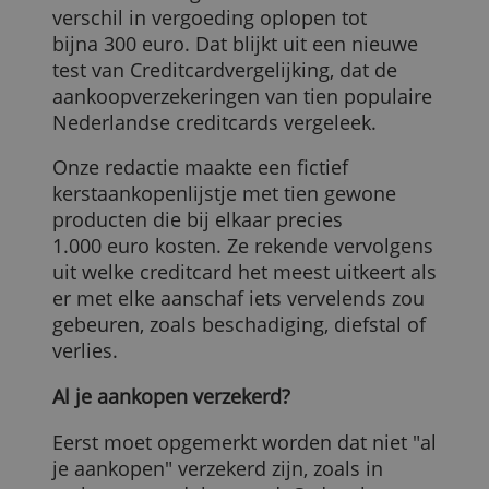
vergoed, verschilt per creditcard.
Met de ene creditcard ben je beter
verzekerd dan met de andere. Op een
totale besteding van 1.000 euro kan het
verschil in vergoeding oplopen tot
bijna 300 euro. Dat blijkt uit een nieuwe
test van Creditcardvergelijking, dat de
aankoopverzekeringen van tien populair
Nederlandse creditcards vergeleek.
Onze redactie maakte een fictief
kerstaankopenlijstje met tien gewone
producten die bij elkaar precies
1.000 euro kosten. Ze rekende vervolgen
uit welke creditcard het meest uitkeert al
er met elke aanschaf iets vervelends zou