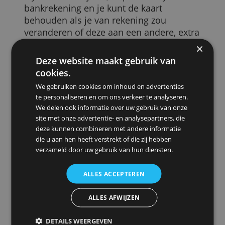
Je hebt dus niet de vrijheid om de kaart
aan een andere rekening te koppelen.
Die mogelijkheid heb je wel met kaarten
van American Express en bijvoorbeeld d
Visa World Card, de Mastercard Classic o
de
creditcards van de ANWB
.
Voor deze creditcards maakt het niet uit
bij welke bank je zit, ze passen bij iedere
bankrekening en je kunt de kaart
behouden als je van rekening zou
veranderen of deze aan een andere, extr
rekening zou willen koppelen.
Deze website maakt gebruik van
3. Geen luxevoordelen
cookies.
We gebruiken cookies om inhoud en advertenties