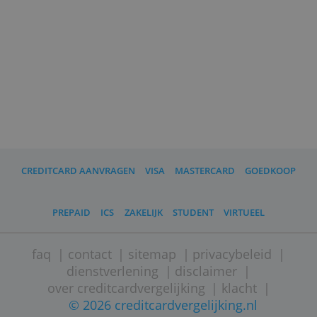
Met deze creditcards krijg je noodgeld o
vakantie
Vijf goede redenen om creditcards te
vergelijken
Zeven situaties waarin je een creditcard
nodig hebt
De drie grootste misverstanden over
creditcards