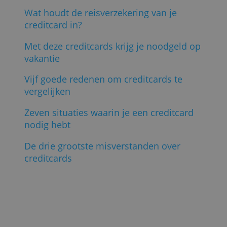
(
Redactie Creditcardvergelijking, 13 maart
2024; Foto: Shutterstock
)
Lees ook:
Met welke creditcard kun je sparen?
Zo werken experience points van
American Express
Bestelling niet ontvangen? Je creditcard
kan helpen
Wat houdt de reisverzekering van je
creditcard in?